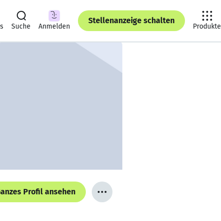
Stellenanzeige schalten
ts
Suche
Anmelden
Produkte
anzes Profil ansehen