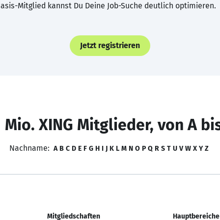
asis-Mitglied kannst Du Deine Job-Suche deutlich optimieren.
Jetzt registrieren
 Mio. XING Mitglieder, von A bi
Nachname:
A
B
C
D
E
F
G
H
I
J
K
L
M
N
O
P
Q
R
S
T
U
V
W
X
Y
Z
Mitgliedschaften
Hauptbereiche