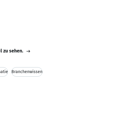
il zu sehen.
atie
Branchenwissen