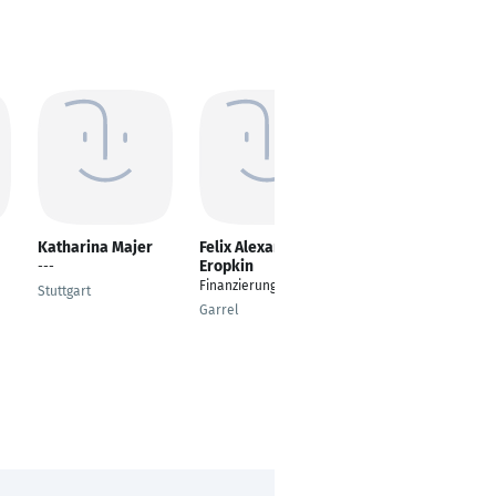
Katharina Majer
Felix Alexander
Mario Warkentin
Eropkin
---
Head of Sales
Finanzierungsberater
Stuttgart
Bielefeld
Garrel