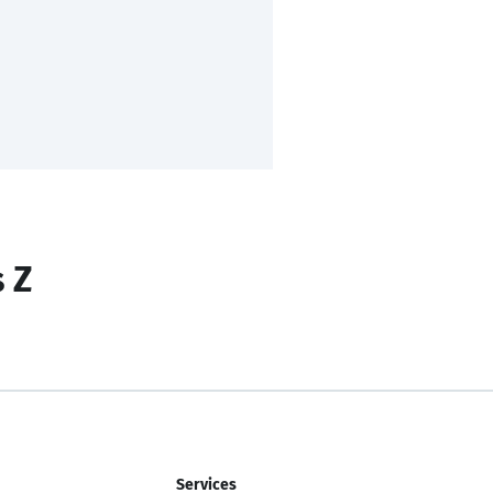
s Z
Services