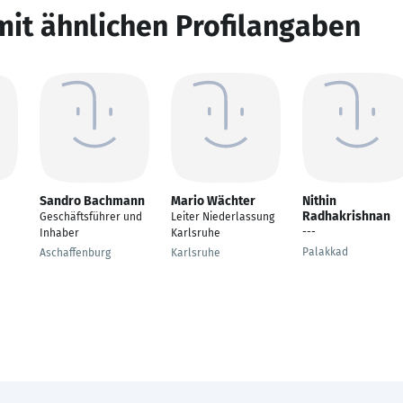
mit ähnlichen Profilangaben
Sandro Bachmann
Mario Wächter
Nithin
Radhakrishnan
Geschäftsführer und
Leiter Niederlassung
---
Inhaber
Karlsruhe
Palakkad
Aschaffenburg
Karlsruhe