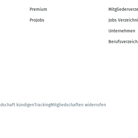
Premium
Mitgliederverz
ProJobs
Jobs Verzeichn
Unternehmen
Berufsverzeich
edschaft kündigen
Tracking
Mitgliedschaften widerrufen