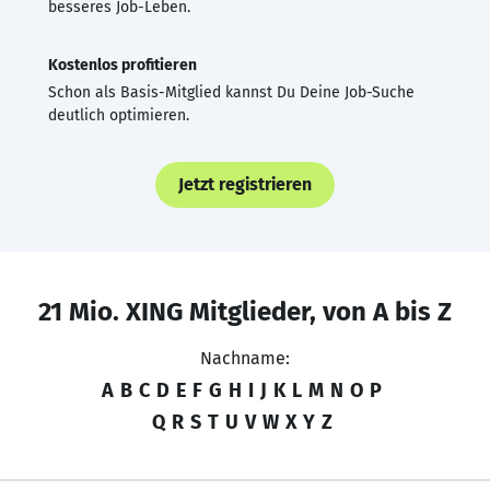
besseres Job-Leben.
Kostenlos profitieren
Schon als Basis-Mitglied kannst Du Deine Job-Suche
deutlich optimieren.
Jetzt registrieren
21 Mio. XING Mitglieder, von A bis Z
Nachname:
A
B
C
D
E
F
G
H
I
J
K
L
M
N
O
P
Q
R
S
T
U
V
W
X
Y
Z