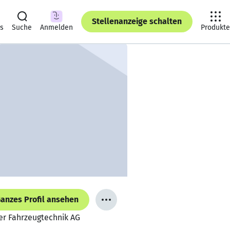
Stellenanzeige schalten
ts
Suche
Anmelden
Produkte
anzes Profil ansehen
er Fahrzeugtechnik AG