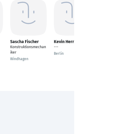
Sascha Fischer
Kevin Herrmann
Dieter Holin
Konstruktionsmechan
---
Schweissfachmann
iker
Vertrieb Außendienst
Berlin
Anwendungstechniker
Windhagen
Ibbenbüren