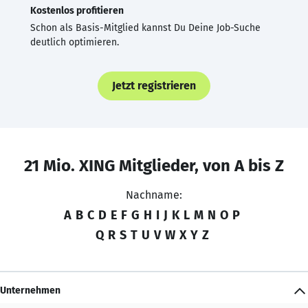
Kostenlos profitieren
Schon als Basis-Mitglied kannst Du Deine Job-Suche
deutlich optimieren.
Jetzt registrieren
21 Mio. XING Mitglieder, von A bis Z
Nachname:
A
B
C
D
E
F
G
H
I
J
K
L
M
N
O
P
Q
R
S
T
U
V
W
X
Y
Z
Unternehmen