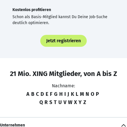
Kostenlos profitieren
Schon als Basis-Mitglied kannst Du Deine Job-Suche
deutlich optimieren.
Jetzt registrieren
21 Mio. XING Mitglieder, von A bis Z
Nachname:
A
B
C
D
E
F
G
H
I
J
K
L
M
N
O
P
Q
R
S
T
U
V
W
X
Y
Z
Unternehmen