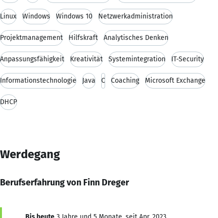
Linux
Windows
Windows 10
Netzwerkadministration
Projektmanagement
Hilfskraft
Analytisches Denken
Anpassungsfähigkeit
Kreativität
Systemintegration
IT-Security
Informationstechnologie
Java
C
Coaching
Microsoft Exchange
DHCP
Werdegang
Berufserfahrung von Finn Dreger
Bis heute
3 Jahre und 5 Monate, seit Apr. 2023