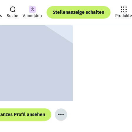
Stellenanzeige schalten
ts
Suche
Anmelden
Produkte
anzes Profil ansehen