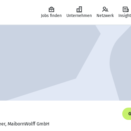
Jobs finden
Unternehmen
Netzwerk
Insigh
G
neer, MaibornWolff GmbH