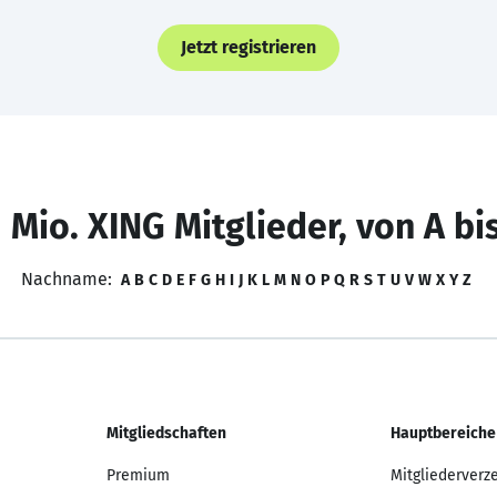
Jetzt registrieren
 Mio. XING Mitglieder, von A bi
Nachname:
A
B
C
D
E
F
G
H
I
J
K
L
M
N
O
P
Q
R
S
T
U
V
W
X
Y
Z
Mitgliedschaften
Hauptbereiche
Premium
Mitgliederverz