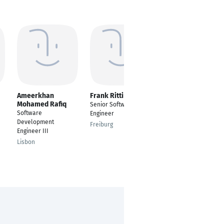
Ameerkhan
Frank Rittinger
Khushboo Wali
Mohamed Rafiq
Senior Software
---
Software
Engineer
Munich
Development
Freiburg
Engineer III
Lisbon