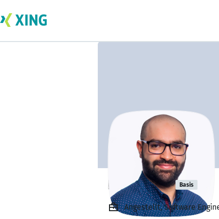
Firas Mrad
Basis
Angestellt, Software Engi