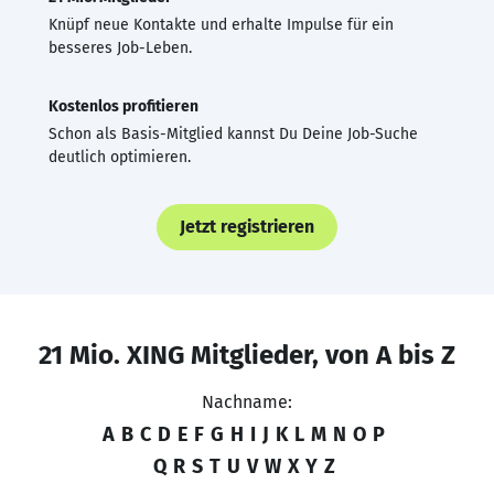
Knüpf neue Kontakte und erhalte Impulse für ein
besseres Job-Leben.
Kostenlos profitieren
Schon als Basis-Mitglied kannst Du Deine Job-Suche
deutlich optimieren.
Jetzt registrieren
21 Mio. XING Mitglieder, von A bis Z
Nachname:
A
B
C
D
E
F
G
H
I
J
K
L
M
N
O
P
Q
R
S
T
U
V
W
X
Y
Z