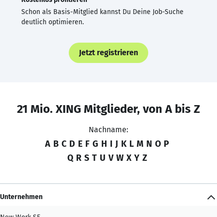
Schon als Basis-Mitglied kannst Du Deine Job-Suche
deutlich optimieren.
Jetzt registrieren
21 Mio. XING Mitglieder, von A bis Z
Nachname:
A
B
C
D
E
F
G
H
I
J
K
L
M
N
O
P
Q
R
S
T
U
V
W
X
Y
Z
Unternehmen