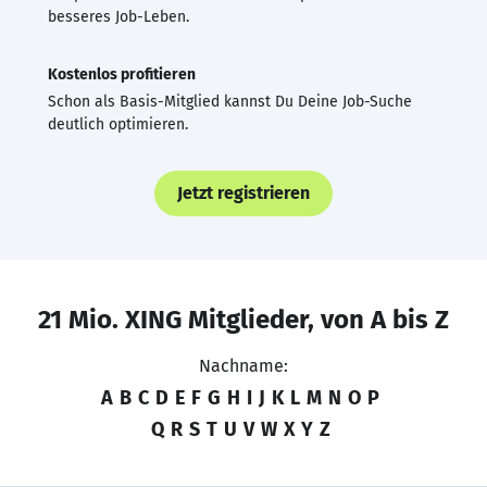
besseres Job-Leben.
Kostenlos profitieren
Schon als Basis-Mitglied kannst Du Deine Job-Suche
deutlich optimieren.
Jetzt registrieren
21 Mio. XING Mitglieder, von A bis Z
Nachname:
A
B
C
D
E
F
G
H
I
J
K
L
M
N
O
P
Q
R
S
T
U
V
W
X
Y
Z