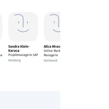
Sandra Klein-
Alica Mrasek
Lene Neufeld
Karaca
Online-Marketing
Kauffrau für
Projektmanagerin SAP
se
Managerin
Versicherungen und
Finanzen - Abteilung
Hamburg
Dortmund
Vertrieb
Köln