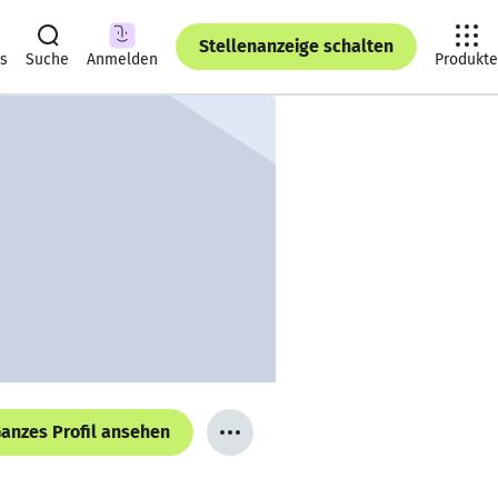
Stellenanzeige schalten
ts
Suche
Anmelden
Produkte
anzes Profil ansehen