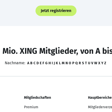
Jetzt registrieren
 Mio. XING Mitglieder, von A bi
Nachname:
A
B
C
D
E
F
G
H
I
J
K
L
M
N
O
P
Q
R
S
T
U
V
W
X
Y
Z
Mitgliedschaften
Hauptbereiche
Premium
Mitgliederverz