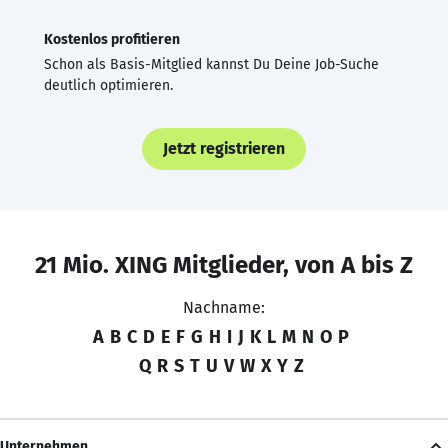
Kostenlos profitieren
Schon als Basis-Mitglied kannst Du Deine Job-Suche
deutlich optimieren.
Jetzt registrieren
21 Mio. XING Mitglieder, von A bis Z
Nachname:
A
B
C
D
E
F
G
H
I
J
K
L
M
N
O
P
Q
R
S
T
U
V
W
X
Y
Z
Unternehmen