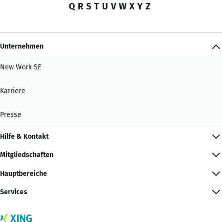
Q
R
S
T
U
V
W
X
Y
Z
Unternehmen
New Work SE
Karriere
Presse
Hilfe & Kontakt
Mitgliedschaften
Hauptbereiche
Services