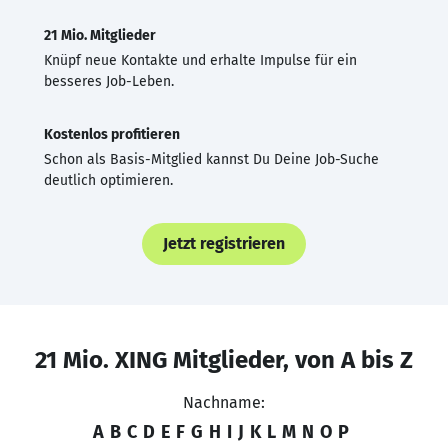
21 Mio. Mitglieder
Knüpf neue Kontakte und erhalte Impulse für ein
besseres Job-Leben.
Kostenlos profitieren
Schon als Basis-Mitglied kannst Du Deine Job-Suche
deutlich optimieren.
Jetzt registrieren
21 Mio. XING Mitglieder, von A bis Z
Nachname:
A
B
C
D
E
F
G
H
I
J
K
L
M
N
O
P