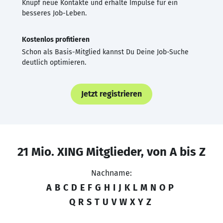
Knüpf neue Kontakte und erhalte Impulse für ein
besseres Job-Leben.
Kostenlos profitieren
Schon als Basis-Mitglied kannst Du Deine Job-Suche
deutlich optimieren.
Jetzt registrieren
21 Mio. XING Mitglieder, von A bis Z
Nachname:
A
B
C
D
E
F
G
H
I
J
K
L
M
N
O
P
Q
R
S
T
U
V
W
X
Y
Z