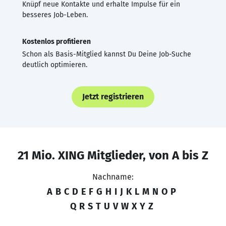
Knüpf neue Kontakte und erhalte Impulse für ein
besseres Job-Leben.
Kostenlos profitieren
Schon als Basis-Mitglied kannst Du Deine Job-Suche
deutlich optimieren.
Jetzt registrieren
21 Mio. XING Mitglieder, von A bis Z
Nachname:
A
B
C
D
E
F
G
H
I
J
K
L
M
N
O
P
Q
R
S
T
U
V
W
X
Y
Z