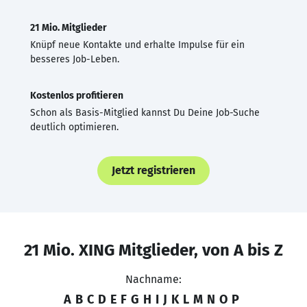
21 Mio. Mitglieder
Knüpf neue Kontakte und erhalte Impulse für ein
besseres Job-Leben.
Kostenlos profitieren
Schon als Basis-Mitglied kannst Du Deine Job-Suche
deutlich optimieren.
Jetzt registrieren
21 Mio. XING Mitglieder, von A bis Z
Nachname:
A
B
C
D
E
F
G
H
I
J
K
L
M
N
O
P