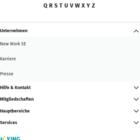
Q
R
S
T
U
V
W
X
Y
Z
Unternehmen
New Work SE
Karriere
Presse
Hilfe & Kontakt
Mitgliedschaften
Hauptbereiche
Services