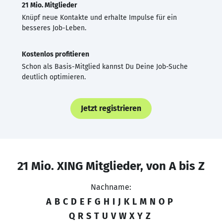
21 Mio. Mitglieder
Knüpf neue Kontakte und erhalte Impulse für ein
besseres Job-Leben.
Kostenlos profitieren
Schon als Basis-Mitglied kannst Du Deine Job-Suche
deutlich optimieren.
Jetzt registrieren
21 Mio. XING Mitglieder, von A bis Z
Nachname:
A
B
C
D
E
F
G
H
I
J
K
L
M
N
O
P
Q
R
S
T
U
V
W
X
Y
Z