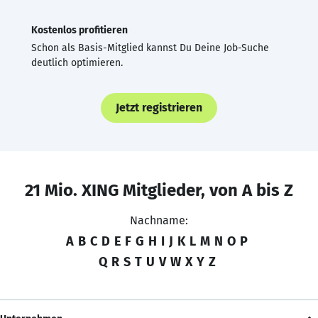
Kostenlos profitieren
Schon als Basis-Mitglied kannst Du Deine Job-Suche
deutlich optimieren.
Jetzt registrieren
21 Mio. XING Mitglieder, von A bis Z
Nachname:
A
B
C
D
E
F
G
H
I
J
K
L
M
N
O
P
Q
R
S
T
U
V
W
X
Y
Z