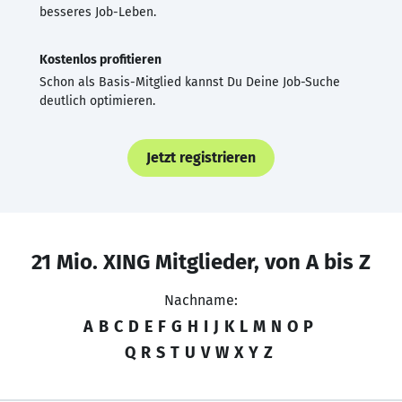
besseres Job-Leben.
Kostenlos profitieren
Schon als Basis-Mitglied kannst Du Deine Job-Suche
deutlich optimieren.
Jetzt registrieren
21 Mio. XING Mitglieder, von A bis Z
Nachname:
A
B
C
D
E
F
G
H
I
J
K
L
M
N
O
P
Q
R
S
T
U
V
W
X
Y
Z