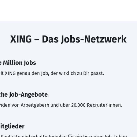
XING – Das Jobs-Netzwerk
 Million Jobs
t XING genau den Job, der wirklich zu Dir passt.
che Job-Angebote
inden von Arbeitgebern und über 20.000 Recruiter·innen.
itglieder
Kontakte und erhalte Impulse für ein besseres Job-Leben.