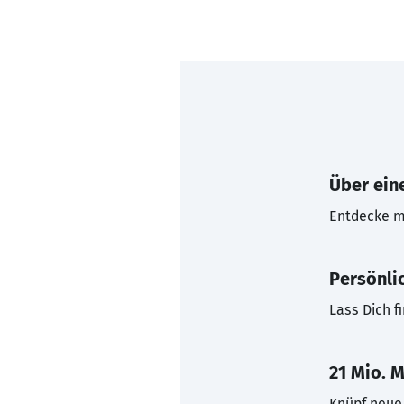
Über eine
Entdecke mi
Persönli
Lass Dich f
21 Mio. M
Knüpf neue 