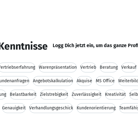
Kenntnisse
Logg Dich jetzt ein, um das ganze Prof
Vertriebserfahrung
Warenpräsentation
Vertrieb
Beratung
Verkauf
undenanfragen
Angebotskalkulation
Akquise
MS Office
Weiterbil
ung
Belastbarkeit
Zielstrebigkeit
Zuverlässigkeit
Kreativität
Selb
Genauigkeit
Verhandlungsgeschick
Kundenorientierung
Teamfähi