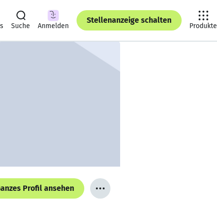
Stellenanzeige schalten
ts
Suche
Anmelden
Produkte
anzes Profil ansehen