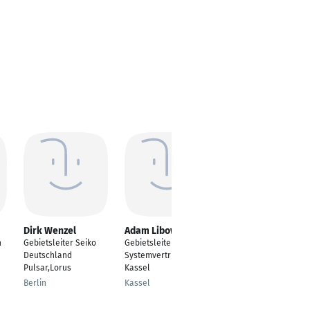
Dirk Wenzel
Adam Libowski
Sebastian
Rüschoff
n
Gebietsleiter Seiko
Gebietsleiter
Gebietsleiter
Deutschland
Systemvertrieb
Hochbau
Pulsar,Lorus
Kassel
Kaltenkirchen
Berlin
Kassel