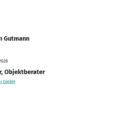
an Gutmann
2026
, Objektberater
ter GmbH