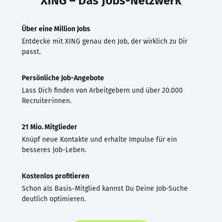
XING – Das Jobs-Netzwerk
Über eine Million Jobs
Entdecke mit XING genau den Job, der wirklich zu Dir
passt.
Persönliche Job-Angebote
Lass Dich finden von Arbeitgebern und über 20.000
Recruiter·innen.
21 Mio. Mitglieder
Knüpf neue Kontakte und erhalte Impulse für ein
besseres Job-Leben.
Kostenlos profitieren
Schon als Basis-Mitglied kannst Du Deine Job-Suche
deutlich optimieren.