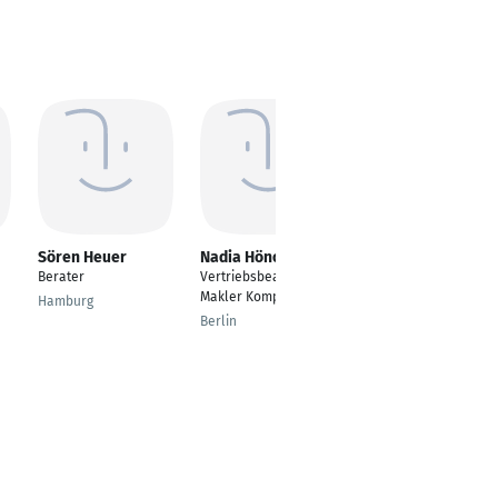
Sören Heuer
Nadia Hönow
Peer M. Grasbon
Berater
Vertriebsbeauftragte
Zusatzaufgabe als
Makler Komposit
Sachversicherungssp
Hamburg
ezialist &
Berlin
Bankenbetreuung
Düsseldorf