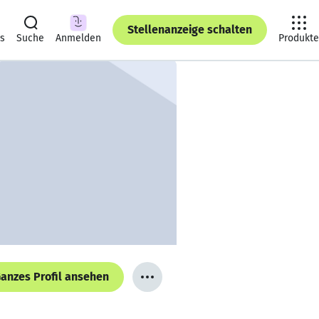
Stellenanzeige schalten
ts
Suche
Anmelden
Produkte
anzes Profil ansehen