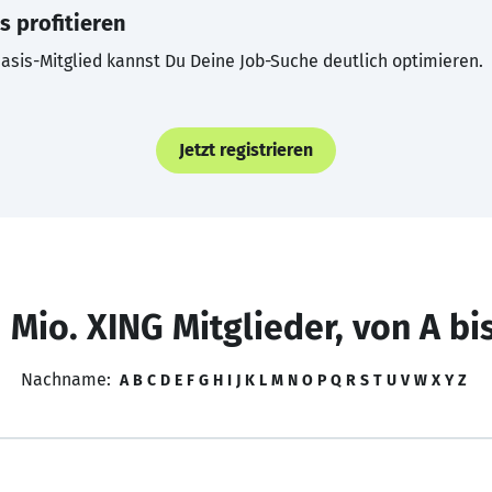
s profitieren
asis-Mitglied kannst Du Deine Job-Suche deutlich optimieren.
Jetzt registrieren
 Mio. XING Mitglieder, von A bi
Nachname:
A
B
C
D
E
F
G
H
I
J
K
L
M
N
O
P
Q
R
S
T
U
V
W
X
Y
Z