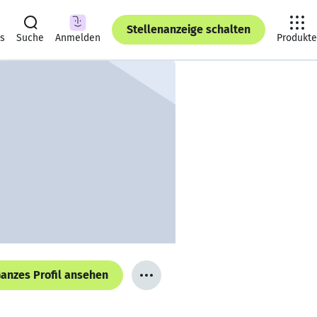
Stellenanzeige schalten
ts
Suche
Anmelden
Produkte
anzes Profil ansehen