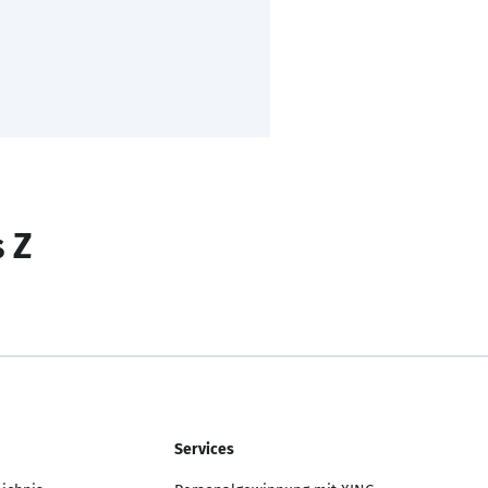
s Z
Services