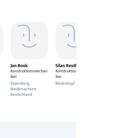
Jan Book
Silas Reuther
Lars Honne
Konstruktionsmechan
Konstruktionsmechan
Metallbauer /
iker
iker
Konstruktionsmechan
iker
Papenburg,
Biedenkopf
Niedersachsen,
Hamburg
Deutschland