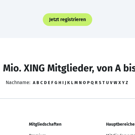
Jetzt registrieren
 Mio. XING Mitglieder, von A bi
Nachname:
A
B
C
D
E
F
G
H
I
J
K
L
M
N
O
P
Q
R
S
T
U
V
W
X
Y
Z
Mitgliedschaften
Hauptbereiche