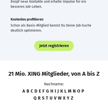
Knüpf neue Kontakte und erhalte Impulse für ein
besseres Job-Leben.
Kostenlos profitieren
Schon als Basis-Mitglied kannst Du Deine Job-Suche
deutlich optimieren.
Jetzt registrieren
21 Mio. XING Mitglieder, von A bis Z
Nachname:
A
B
C
D
E
F
G
H
I
J
K
L
M
N
O
P
Q
R
S
T
U
V
W
X
Y
Z