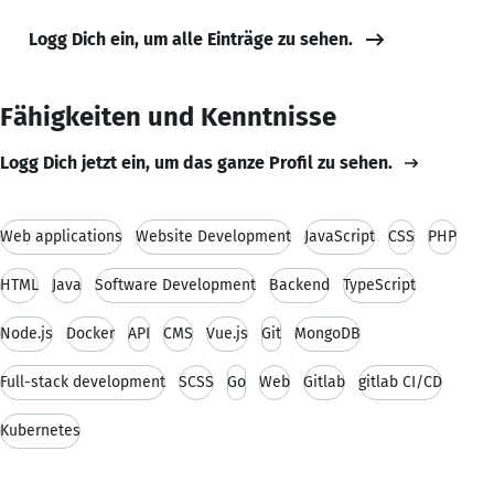
Logg Dich ein, um alle Einträge zu sehen.
Fähigkeiten und Kenntnisse
Logg Dich jetzt ein, um das ganze Profil zu sehen.
Web applications
Website Development
JavaScript
CSS
PHP
HTML
Java
Software Development
Backend
TypeScript
Node.js
Docker
API
CMS
Vue.js
Git
MongoDB
Full-stack development
SCSS
Go
Web
Gitlab
gitlab CI/CD
Kubernetes