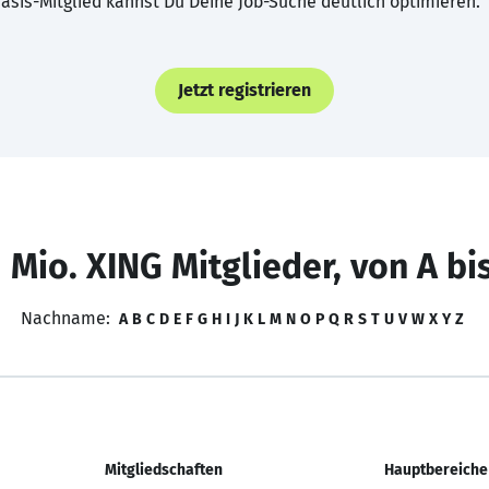
asis-Mitglied kannst Du Deine Job-Suche deutlich optimieren.
Jetzt registrieren
 Mio. XING Mitglieder, von A bi
Nachname:
A
B
C
D
E
F
G
H
I
J
K
L
M
N
O
P
Q
R
S
T
U
V
W
X
Y
Z
Mitgliedschaften
Hauptbereiche