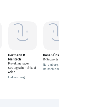
Hermann R.
Hasan Ünsal
Sebastian Hecht
Mantsch
IT-Supporter
Projektleiter
Projektmanager
Energietechnik
Nuremberg, Bavaria,
Strategischer Einkauf
Deutschland
Achern
Asien
Ludwigsburg