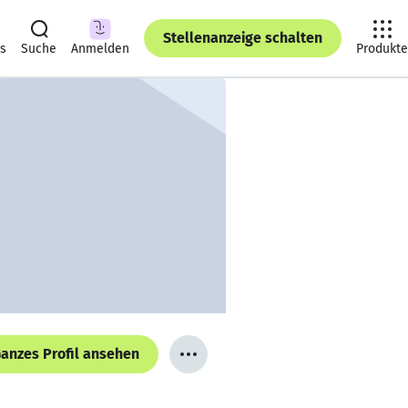
Stellenanzeige schalten
ts
Suche
Anmelden
Produkte
anzes Profil ansehen