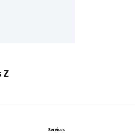
s Z
Services