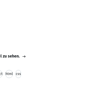
il zu sehen.
ct
html
css