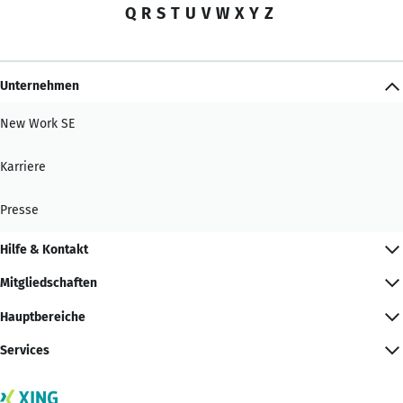
Q
R
S
T
U
V
W
X
Y
Z
Unternehmen
New Work SE
Karriere
Presse
Hilfe & Kontakt
Mitgliedschaften
Hauptbereiche
Services