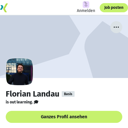
Job posten
Anmelden
Florian Landau
Basis
is out learning. 🎓
Ganzes Profil ansehen