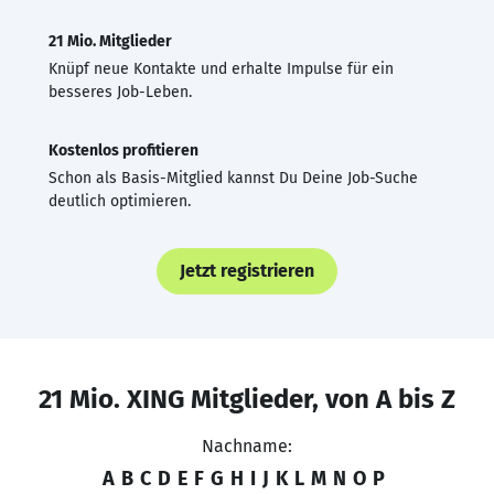
21 Mio. Mitglieder
Knüpf neue Kontakte und erhalte Impulse für ein
besseres Job-Leben.
Kostenlos profitieren
Schon als Basis-Mitglied kannst Du Deine Job-Suche
deutlich optimieren.
Jetzt registrieren
21 Mio. XING Mitglieder, von A bis Z
Nachname:
A
B
C
D
E
F
G
H
I
J
K
L
M
N
O
P