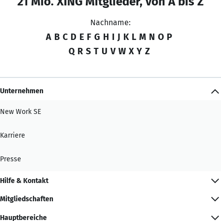
21 Mio. XING Mitglieder, von A bis Z
Nachname:
A
B
C
D
E
F
G
H
I
J
K
L
M
N
O
P
Q
R
S
T
U
V
W
X
Y
Z
Unternehmen
New Work SE
Karriere
Presse
Hilfe & Kontakt
Mitgliedschaften
Hauptbereiche