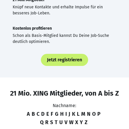
Knüpf neue Kontakte und erhalte Impulse für ein
besseres Job-Leben.
Kostenlos profitieren
Schon als Basis-Mitglied kannst Du Deine Job-Suche
deutlich optimieren.
Jetzt registrieren
21 Mio. XING Mitglieder, von A bis Z
Nachname:
A
B
C
D
E
F
G
H
I
J
K
L
M
N
O
P
Q
R
S
T
U
V
W
X
Y
Z