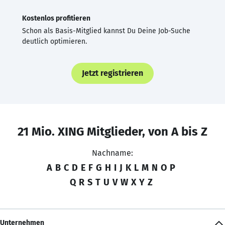
Kostenlos profitieren
Schon als Basis-Mitglied kannst Du Deine Job-Suche
deutlich optimieren.
Jetzt registrieren
21 Mio. XING Mitglieder, von A bis Z
Nachname:
A
B
C
D
E
F
G
H
I
J
K
L
M
N
O
P
Q
R
S
T
U
V
W
X
Y
Z
Unternehmen