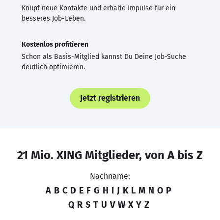
Knüpf neue Kontakte und erhalte Impulse für ein
besseres Job-Leben.
Kostenlos profitieren
Schon als Basis-Mitglied kannst Du Deine Job-Suche
deutlich optimieren.
Jetzt registrieren
21 Mio. XING Mitglieder, von A bis Z
Nachname:
A
B
C
D
E
F
G
H
I
J
K
L
M
N
O
P
Q
R
S
T
U
V
W
X
Y
Z