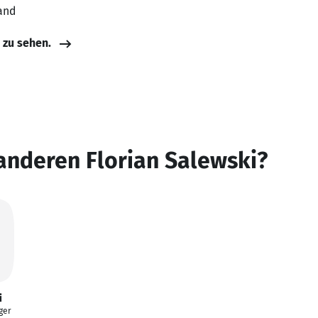
and
e zu sehen.
anderen Florian Salewski?
i
ger