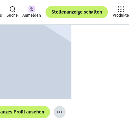
Stellenanzeige schalten
ts
Suche
Anmelden
Produkte
anzes Profil ansehen