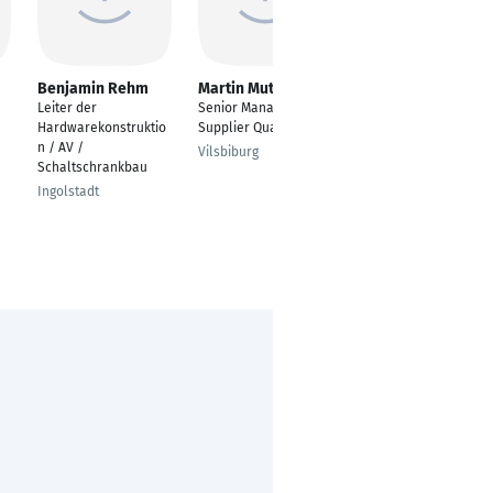
Benjamin Rehm
Martin Mutschler
Marcus Pavan
Leiter der
Senior Manager
Head of Group
Hardwarekonstruktio
Supplier Quality NA
Strategic Purchasing
n / AV /
(Prokurist) Production
Vilsbiburg
Schaltschrankbau
Units Europe
Ingolstadt
Telgte