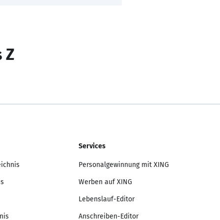
s Z
Services
eichnis
Personalgewinnung mit XING
is
Werben auf XING
Lebenslauf-Editor
nis
Anschreiben-Editor