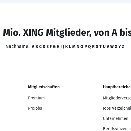
 Mio. XING Mitglieder, von A bi
Nachname:
A
B
C
D
E
F
G
H
I
J
K
L
M
N
O
P
Q
R
S
T
U
V
W
X
Y
Z
Mitgliedschaften
Hauptbereiche
Premium
Mitgliederverz
ProJobs
Jobs Verzeichn
Unternehmen
Berufsverzeich