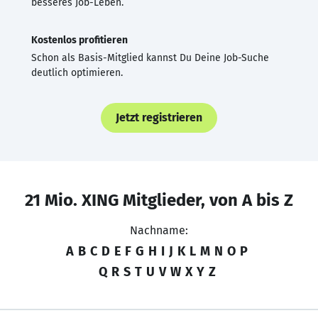
besseres Job-Leben.
Kostenlos profitieren
Schon als Basis-Mitglied kannst Du Deine Job-Suche
deutlich optimieren.
Jetzt registrieren
21 Mio. XING Mitglieder, von A bis Z
Nachname:
A
B
C
D
E
F
G
H
I
J
K
L
M
N
O
P
Q
R
S
T
U
V
W
X
Y
Z