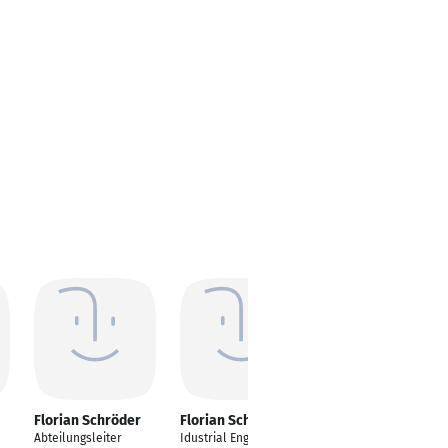
Florian Schröder
Florian Schröder
Florian Schröder
Abteilungsleiter
Idustrial Engineer
Assistant Sales