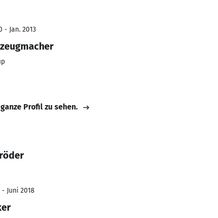
 - Jan. 2013
kzeugmacher
up
 ganze Profil zu sehen.
hröder
 - Juni 2018
ker