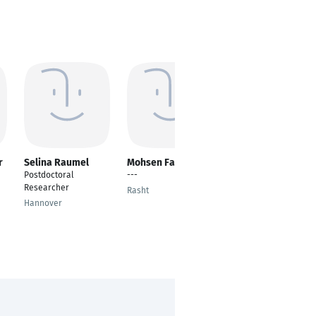
r
Selina Raumel
Mohsen Fathinejad
Sven Kühte
Postdoctoral
---
Teamleiter Mobile
Researcher
Mapping & Site
Rasht
Inspection
Hannover
Coesfeld