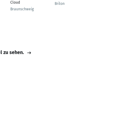
Cloud
Operation and
Brilon
Planning
Braunschweig
Dortmund
il zu sehen.