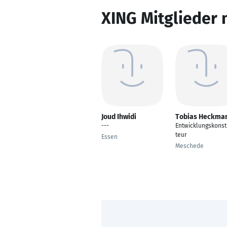
XING Mitglieder 
Joud Ihwidi
Tobias Heckma
---
Entwicklungskonst
teur
Essen
Meschede