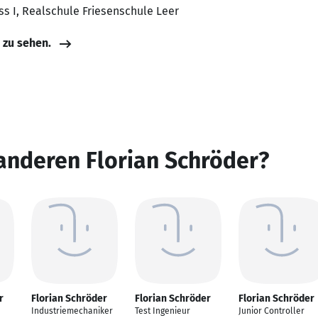
s I, Realschule Friesenschule Leer
e zu sehen.
anderen Florian Schröder?
r
Florian Schröder
Florian Schröder
Florian Schröder
Industriemechaniker
Test Ingenieur
Junior Controller