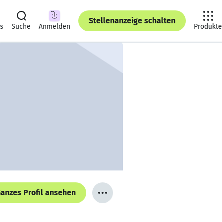
Stellenanzeige schalten
ts
Suche
Anmelden
Produkte
anzes Profil ansehen