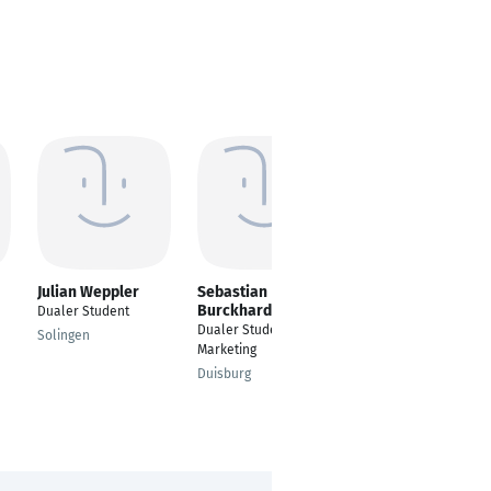
Julian Weppler
Sebastian
Finn Owe Fincks
Burckhardt
Dualer Student
---
Dualer Student
Solingen
Lübeck, Schleswig-
Marketing
Holstein, Deutschland
Duisburg