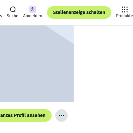
Stellenanzeige schalten
ts
Suche
Anmelden
Produkte
anzes Profil ansehen