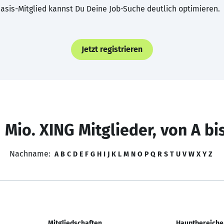
asis-Mitglied kannst Du Deine Job-Suche deutlich optimieren.
Jetzt registrieren
 Mio. XING Mitglieder, von A bi
Nachname:
A
B
C
D
E
F
G
H
I
J
K
L
M
N
O
P
Q
R
S
T
U
V
W
X
Y
Z
Mitgliedschaften
Hauptbereiche