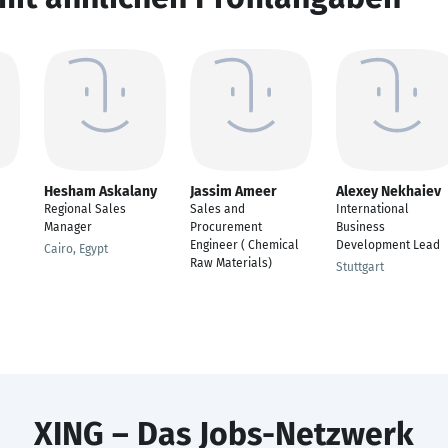
Hesham Askalany
Jassim Ameer
Alexey Nekhaiev
Regional Sales
Sales and
International
Manager
Procurement
Business
Engineer ( Chemical
Development Lead
Cairo, Egypt
Raw Materials)
Stuttgart
XING – Das Jobs-Netzwerk