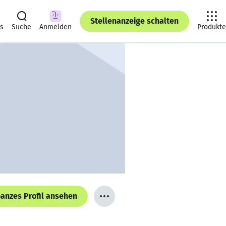
Stellenanzeige schalten
ts
Suche
Anmelden
Produkte
anzes Profil ansehen