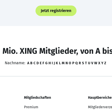
Jetzt registrieren
 Mio. XING Mitglieder, von A bi
Nachname:
A
B
C
D
E
F
G
H
I
J
K
L
M
N
O
P
Q
R
S
T
U
V
W
X
Y
Z
Mitgliedschaften
Hauptbereiche
Premium
Mitgliederverz