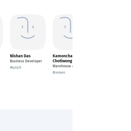
Nishan Das
Kamonchanok
Erick Rocha
Chotiwong
Business Developer
---
Warehouse associate
Munich
Frankfurt Am Main
Bremen