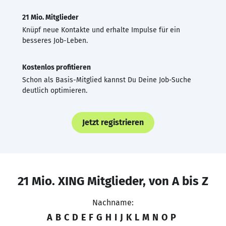
21 Mio. Mitglieder
Knüpf neue Kontakte und erhalte Impulse für ein
besseres Job-Leben.
Kostenlos profitieren
Schon als Basis-Mitglied kannst Du Deine Job-Suche
deutlich optimieren.
Jetzt registrieren
21 Mio. XING Mitglieder, von A bis Z
Nachname:
A
B
C
D
E
F
G
H
I
J
K
L
M
N
O
P