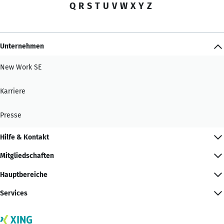
Q
R
S
T
U
V
W
X
Y
Z
Unternehmen
New Work SE
Karriere
Presse
Hilfe & Kontakt
Mitgliedschaften
Hauptbereiche
Services