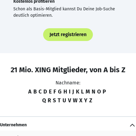
Kostenlos profitieren
Schon als Basis-Mitglied kannst Du Deine Job-Suche
deutlich optimieren.
Jetzt registrieren
21 Mio. XING Mitglieder, von A bis Z
Nachname:
A
B
C
D
E
F
G
H
I
J
K
L
M
N
O
P
Q
R
S
T
U
V
W
X
Y
Z
Unternehmen