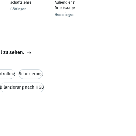
schaftslehre
Außendienst
Optimization Director,
Drucksaalprodukte
International
Göttingen
Hemmingen
Hespert
il zu sehen.
trolling
Bilanzierung
Bilanzierung nach HGB