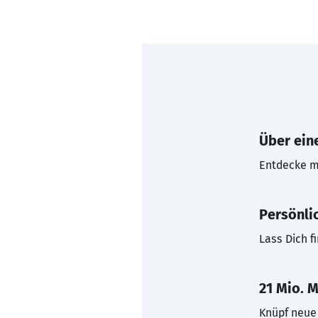
Über eine
Entdecke mi
Persönli
Lass Dich f
21 Mio. M
Knüpf neue 