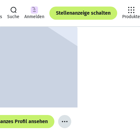
Stellenanzeige schalten
ts
Suche
Anmelden
Produkte
anzes Profil ansehen