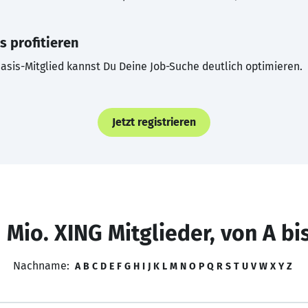
s profitieren
asis-Mitglied kannst Du Deine Job-Suche deutlich optimieren.
Jetzt registrieren
 Mio. XING Mitglieder, von A bi
Nachname:
A
B
C
D
E
F
G
H
I
J
K
L
M
N
O
P
Q
R
S
T
U
V
W
X
Y
Z