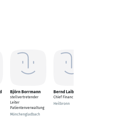
d
Björn Borrmann
Bernd Laibacher
Karsten Fechtig
stellvertretender
Chief Financial Officer
Stellvertretender
Leiter
Leiter Controlling
Heilbronn
Patientenverwaltung
Kandern
Mönchengladbach