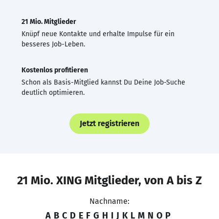
21 Mio. Mitglieder
Knüpf neue Kontakte und erhalte Impulse für ein
besseres Job-Leben.
Kostenlos profitieren
Schon als Basis-Mitglied kannst Du Deine Job-Suche
deutlich optimieren.
Jetzt registrieren
21 Mio. XING Mitglieder, von A bis Z
Nachname:
A
B
C
D
E
F
G
H
I
J
K
L
M
N
O
P