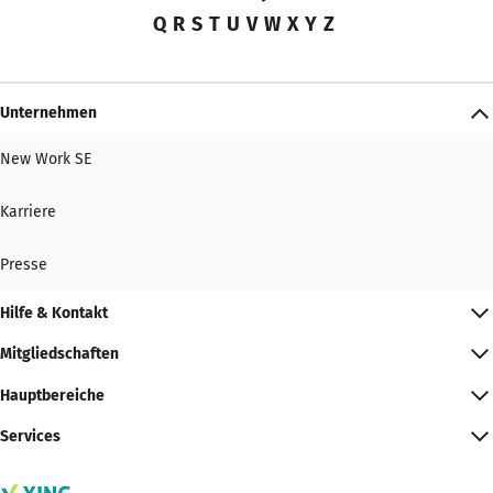
Q
R
S
T
U
V
W
X
Y
Z
Unternehmen
New Work SE
Karriere
Presse
Hilfe & Kontakt
Mitgliedschaften
Hauptbereiche
Services