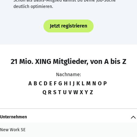
Schon als Basis-Mitglied kannst Du Deine Job-Suche
deutlich optimieren.
Jetzt registrieren
21 Mio. XING Mitglieder, von A bis Z
Nachname:
A
B
C
D
E
F
G
H
I
J
K
L
M
N
O
P
Q
R
S
T
U
V
W
X
Y
Z
Unternehmen
New Work SE