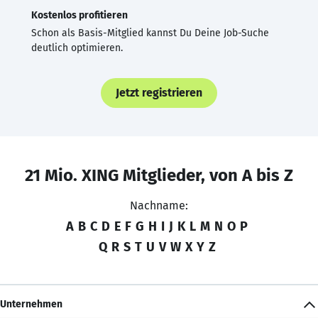
Kostenlos profitieren
Schon als Basis-Mitglied kannst Du Deine Job-Suche
deutlich optimieren.
Jetzt registrieren
21 Mio. XING Mitglieder, von A bis Z
Nachname:
A
B
C
D
E
F
G
H
I
J
K
L
M
N
O
P
Q
R
S
T
U
V
W
X
Y
Z
Unternehmen