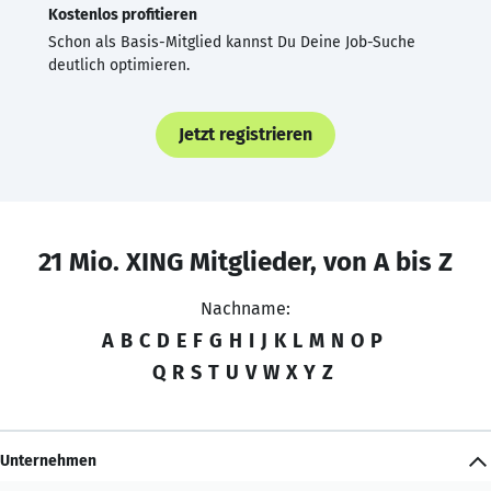
Kostenlos profitieren
Schon als Basis-Mitglied kannst Du Deine Job-Suche
deutlich optimieren.
Jetzt registrieren
21 Mio. XING Mitglieder, von A bis Z
Nachname:
A
B
C
D
E
F
G
H
I
J
K
L
M
N
O
P
Q
R
S
T
U
V
W
X
Y
Z
Unternehmen