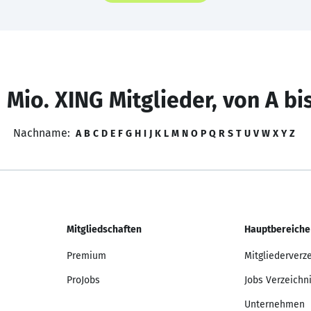
 Mio. XING Mitglieder, von A bi
Nachname:
A
B
C
D
E
F
G
H
I
J
K
L
M
N
O
P
Q
R
S
T
U
V
W
X
Y
Z
Mitgliedschaften
Hauptbereiche
Premium
Mitgliederverz
ProJobs
Jobs Verzeichn
Unternehmen