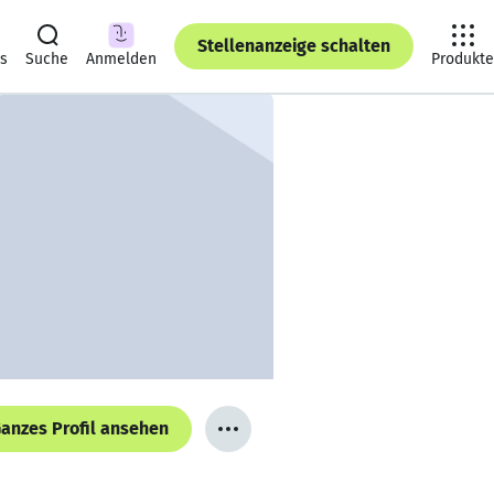
Stellenanzeige schalten
ts
Suche
Anmelden
Produkte
anzes Profil ansehen