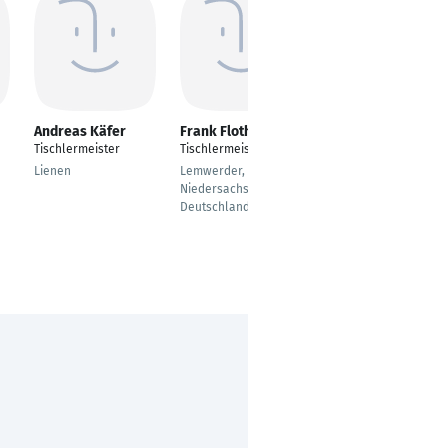
Andreas Käfer
Frank Flothmeier
Stefan Pahl
Tischlermeister
Tischlermeister
Tischlermeister,
staatlich geprüfter
Lienen
Lemwerder,
Holztechniker
Niedersachsen,
Deutschland
Lüneburg