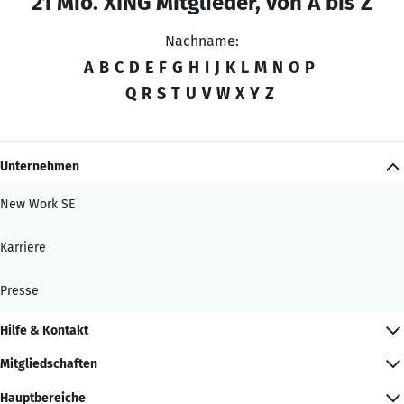
21 Mio. XING Mitglieder, von A bis Z
Nachname:
A
B
C
D
E
F
G
H
I
J
K
L
M
N
O
P
Q
R
S
T
U
V
W
X
Y
Z
Unternehmen
New Work SE
Karriere
Presse
Hilfe & Kontakt
Mitgliedschaften
Hauptbereiche