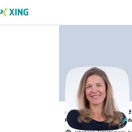
Mag. Franziska He
Mit Begeisterung und Freude d