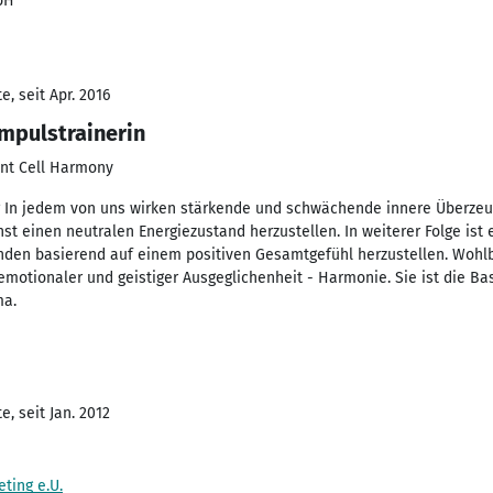
bH
, seit Apr. 2016
mpulstrainerin
ent Cell Harmony
g In jedem von uns wirken stärkende und schwächende innere Überzeug
st einen neutralen Energiezustand herzustellen. In weiterer Folge ist 
den basierend auf einem positiven Gesamtgefühl herzustellen. Wohlbe
 emotionaler und geistiger Ausgeglichenheit - Harmonie. Sie ist die Bas
ma.
, seit Jan. 2012
ting e.U.