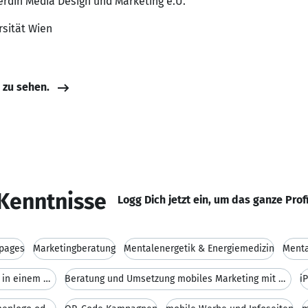
erdin Media Design und Marketing e.U.
rsität Wien
e zu sehen.
Kenntnisse
Logg Dich jetzt ein, um das ganze Prof
epages
Marketingberatung
Mentalenergetik & Energiemedizin
Menta
Homepage mit der eigenen Handy App in einem mit ne
Beratung und Umsetzung mobiles Marketing mit Mobil
i