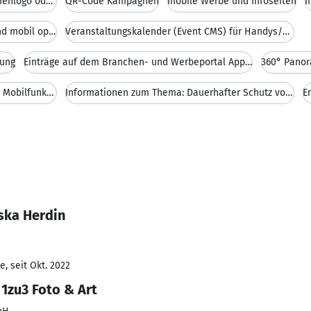
Design-QR-Codes mit integriertem Firmenlogo oder p
QR-Code Kampagnen
mobile Werbe und Infoseiten
m
Multi-Blogsystem: von Anfang an PC und mobil optim
Veranstaltungskalender (Event CMS) für Handys/Smar
uung
Einträge auf dem Branchen- und Werbeportal App Gu
360° Pano
Expertise im Bereich Handystrahlung / Mobilfunkstr
Informationen zum Thema: Dauerhafter Schutz vor Mo
E
ska Herdin
, seit Okt. 2022
1zu3 Foto & Art