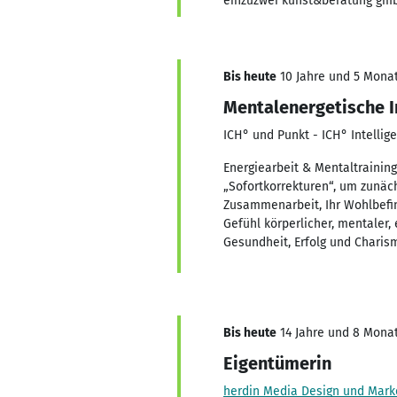
einzuzwei kunst&beratung gm
Bis heute
10 Jahre und 5 Monate
Mentalenergetische I
ICH° und Punkt - ICH° Intellig
Energiearbeit & Mentaltrainin
„Sofortkorrekturen“, um zunäch
Zusammenarbeit, Ihr Wohlbefin
Gefühl körperlicher, mentaler,
Gesundheit, Erfolg und Charis
Bis heute
14 Jahre und 8 Monate
Eigentümerin
herdin Media Design und Marke