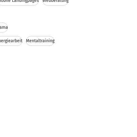
obile Landingpages
Webberatung
rama
nergiearbeit
Mentaltraining