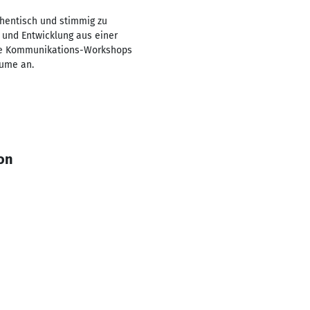
uthentisch und stimmig zu
t und Entwicklung aus einer
tene Kommunikations-Workshops
äume an.
on