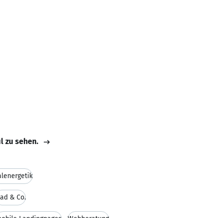
il zu sehen.
lenergetik
Pad & Co.