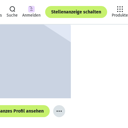
Stellenanzeige schalten
ts
Suche
Anmelden
Produkte
anzes Profil ansehen