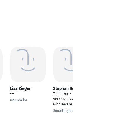
Lisa Zieger
Stephan Bentz
Ronja Jokic
---
Techniker -
---
Vernetzung &
Mannheim
Frankfurt am Main
Middleware
Sindelfingen