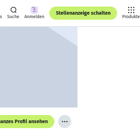
Stellenanzeige schalten
ts
Suche
Anmelden
Produkte
anzes Profil ansehen