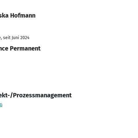
iska Hofmann
 seit Juni 2024
ance Permanent
jekt-/Prozessmanagement
eG