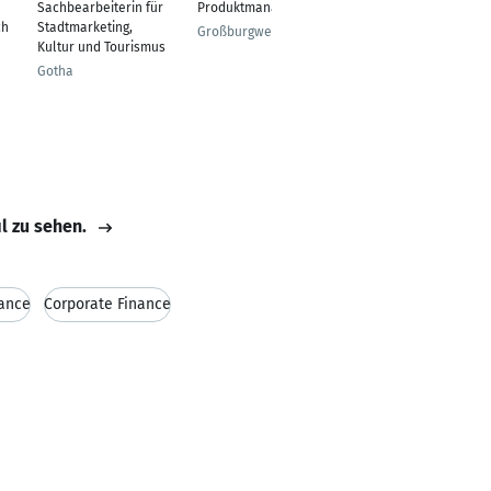
Sachbearbeiterin für
Produktmanager
Bilanzbuchhalterin
ch
Stadtmarketing,
Großburgwedel
Hannover
Kultur und Tourismus
Gotha
il zu sehen.
ance
Corporate Finance