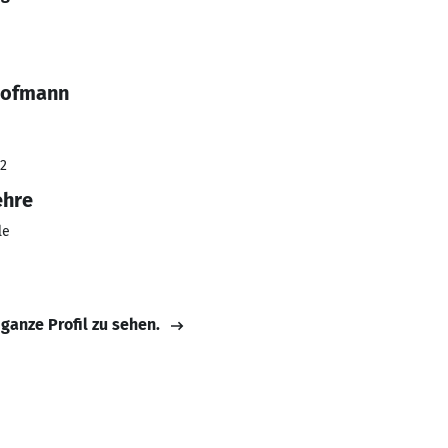
Hofmann
22
ehre
le
 ganze Profil zu sehen.