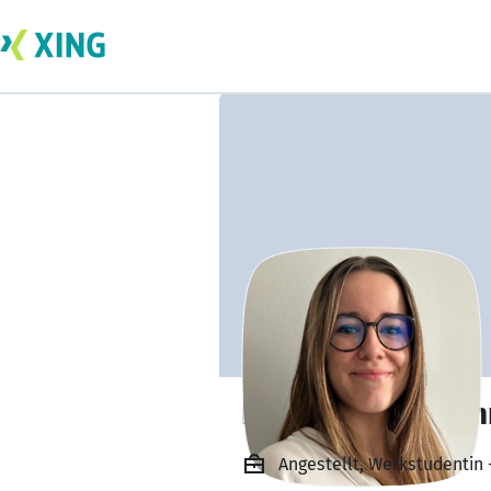
Franziska Hofman
Angestellt, Werkstudentin