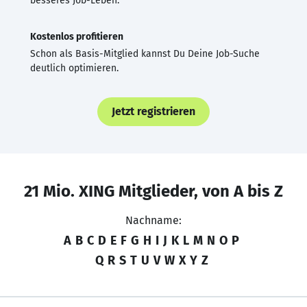
besseres Job-Leben.
Kostenlos profitieren
Schon als Basis-Mitglied kannst Du Deine Job-Suche
deutlich optimieren.
Jetzt registrieren
21 Mio. XING Mitglieder, von A bis Z
Nachname:
A
B
C
D
E
F
G
H
I
J
K
L
M
N
O
P
Q
R
S
T
U
V
W
X
Y
Z