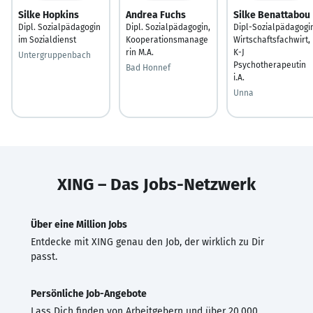
Silke Hopkins
Andrea Fuchs
Silke Benattabou
Dipl. Sozialpädagogin
Dipl. Sozialpädagogin,
Dipl-Sozialpädagogi
im Sozialdienst
Kooperationsmanage
Wirtschaftsfachwirt,
rin M.A.
K-J
Untergruppenbach
Psychotherapeutin
Bad Honnef
i.A.
Unna
XING – Das Jobs-Netzwerk
Über eine Million Jobs
Entdecke mit XING genau den Job, der wirklich zu Dir
passt.
Persönliche Job-Angebote
Lass Dich finden von Arbeitgebern und über 20.000