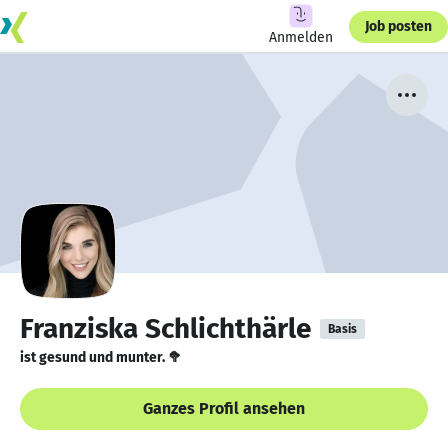
Job posten
Anmelden
Franziska Schlichthärle
Basis
ist gesund und munter. 🥦
Ganzes Profil ansehen